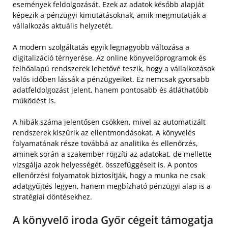
események feldolgozását. Ezek az adatok később alapját
képezik a pénzügyi kimutatásoknak, amik megmutatják a
vállalkozás aktuális helyzetét.
A modern szolgáltatás egyik legnagyobb változása a
digitalizáció térnyerése. Az online könyvelőprogramok és
felhőalapú rendszerek lehetővé teszik, hogy a vállalkozások
valós időben lássák a pénzügyeiket. Ez nemcsak gyorsabb
adatfeldolgozást jelent, hanem pontosabb és átláthatóbb
működést is.
A hibák száma jelentősen csökken, mivel az automatizált
rendszerek kiszűrik az ellentmondásokat. A könyvelés
folyamatának része továbbá az analitika és ellenőrzés,
aminek során a szakember rögzíti az adatokat, de mellette
vizsgálja azok helyességét, összefüggéseit is. A pontos
ellenőrzési folyamatok biztosítják, hogy a munka ne csak
adatgyűjtés legyen, hanem megbízható pénzügyi alap is a
stratégiai döntésekhez.
A könyvelő iroda Győr cégeit támogatja