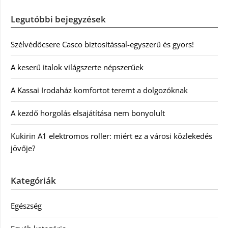
Legutóbbi bejegyzések
Szélvédőcsere Casco biztosítással-egyszerű és gyors!
A keserű italok világszerte népszerűek
A Kassai Irodaház komfortot teremt a dolgozóknak
A kezdő horgolás elsajátítása nem bonyolult
Kukirin A1 elektromos roller: miért ez a városi közlekedés
jövője?
Kategóriák
Egészség