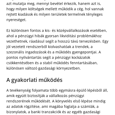
azt mutatja meg, mennyi bevétel érkezik, hanem azt is,
hogy milyen költségek mellett működik a cég, hol vannak
rejtett kiadások és milyen területek termelnek tényleges
nyereséget.
Ez különösen fontos a kis- és középvállalkozások esetében,
ahol a pénzügyi hibák gyorsan likviditási problémákhoz
vezethetnek, ráadásul segít a hosszú távú tervezésben. Egy
jól vezetett rendszerből kiolvashatóak a trendek, a
szezonális ingadozások és a működés gyengepontjai. A
pontos nyilvántartás segít a pénzügyi kockázatok
csökkentésében és a stabil működés fenntartásában,
különösen változó gazdasági környezetben.
A gyakorlati működés
A tevékenység folyamata több egymásra épülő lépésből áll,
amik együtt biztosítják a vállalkozás pénzügyi
rendszerének működését. A könyvelés első lépése mindig
az adatok rögzítése, ami magába foglalja a számlák, a
bizonylatok, a banki tranzakciók és az egyéb gazdasági