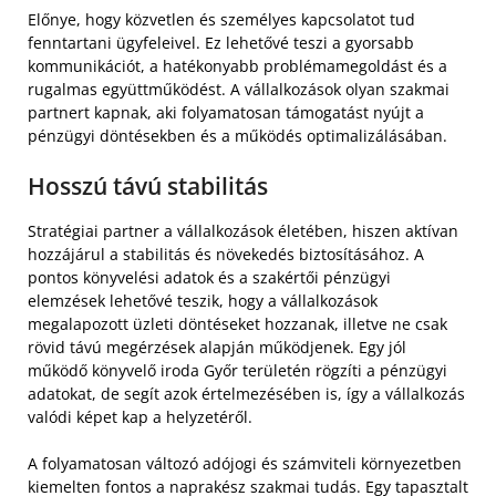
Előnye, hogy közvetlen és személyes kapcsolatot tud
fenntartani ügyfeleivel. Ez lehetővé teszi a gyorsabb
kommunikációt, a hatékonyabb problémamegoldást és a
rugalmas együttműködést. A vállalkozások olyan szakmai
partnert kapnak, aki folyamatosan támogatást nyújt a
pénzügyi döntésekben és a működés optimalizálásában.
Hosszú távú stabilitás
Stratégiai partner a vállalkozások életében, hiszen aktívan
hozzájárul a stabilitás és növekedés biztosításához. A
pontos könyvelési adatok és a szakértői pénzügyi
elemzések lehetővé teszik, hogy a vállalkozások
megalapozott üzleti döntéseket hozzanak, illetve ne csak
rövid távú megérzések alapján működjenek. Egy jól
működő könyvelő iroda Győr területén rögzíti a pénzügyi
adatokat, de segít azok értelmezésében is, így a vállalkozás
valódi képet kap a helyzetéről.
A folyamatosan változó adójogi és számviteli környezetben
kiemelten fontos a naprakész szakmai tudás. Egy tapasztalt