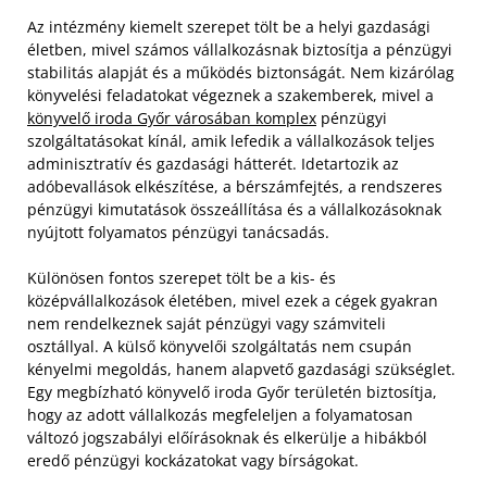
Az intézmény kiemelt szerepet tölt be a helyi gazdasági
életben, mivel számos vállalkozásnak biztosítja a pénzügyi
stabilitás alapját és a működés biztonságát. Nem kizárólag
könyvelési feladatokat végeznek a szakemberek, mivel a
könyvelő iroda Győr városában komplex
pénzügyi
szolgáltatásokat kínál, amik lefedik a vállalkozások teljes
adminisztratív és gazdasági hátterét. Idetartozik az
adóbevallások elkészítése, a bérszámfejtés, a rendszeres
pénzügyi kimutatások összeállítása és a vállalkozásoknak
nyújtott folyamatos pénzügyi tanácsadás.
Különösen fontos szerepet tölt be a kis- és
középvállalkozások életében, mivel ezek a cégek gyakran
nem rendelkeznek saját pénzügyi vagy számviteli
osztállyal. A külső könyvelői szolgáltatás nem csupán
kényelmi megoldás, hanem alapvető gazdasági szükséglet.
Egy megbízható könyvelő iroda Győr területén biztosítja,
hogy az adott vállalkozás megfeleljen a folyamatosan
változó jogszabályi előírásoknak és elkerülje a hibákból
eredő pénzügyi kockázatokat vagy bírságokat.