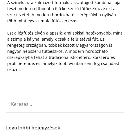
A színek, az alkalmazott formák, visszafogott kombinációja
teszi modern otthonába illő korszerű fűtőeszközzé ezt a
szerkezetet. A modern hordozható cserépkályha nyilván
több mint egy szimpla fűtőszerkezet.
Ezt a légfűtés elvén alapszik, ami sokkal hatékonyabb, mint
a szimpla kályha, amelyik csak a felületével fűt. Ez
rengeteg országban, többek között Magyarországon is
nagyon népszerű fűtőeszköz. A modern hordozható
cserépkályha tehát a tradicionálistól eltérő, korszerű és
profi berendezés, amelyik több év után sem fog csalódást
okozni.
KERESÉS:
Legutóbbi bejegyzések