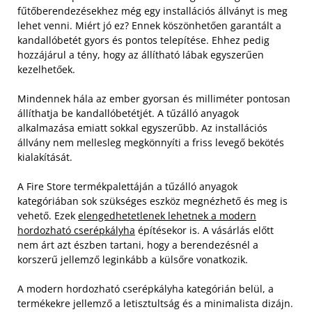
fűtőberendezésekhez még egy installációs állványt is meg
lehet venni. Miért jó ez? Ennek köszönhetően garantált a
kandallóbetét gyors és pontos telepítése. Ehhez pedig
hozzájárul a tény, hogy az állítható lábak egyszerűen
kezelhetőek.
Mindennek hála az ember gyorsan és milliméter pontosan
állíthatja be kandallóbetétjét. A tűzálló anyagok
alkalmazása emiatt sokkal egyszerűbb. Az installációs
állvány nem mellesleg megkönnyíti a friss levegő bekötés
kialakítását.
A Fire Store termékpalettáján a tűzálló anyagok
kategóriában sok szükséges eszköz megnézhető és meg is
vehető. Ezek
elengedhetetlenek lehetnek a modern
hordozható cserépkályha
építésekor is. A vásárlás előtt
nem árt azt észben tartani, hogy a berendezésnél a
korszerű jellemző leginkább a külsőre vonatkozik.
A modern hordozható cserépkályha kategórián belül, a
termékekre jellemző a letisztultság és a minimalista dizájn.