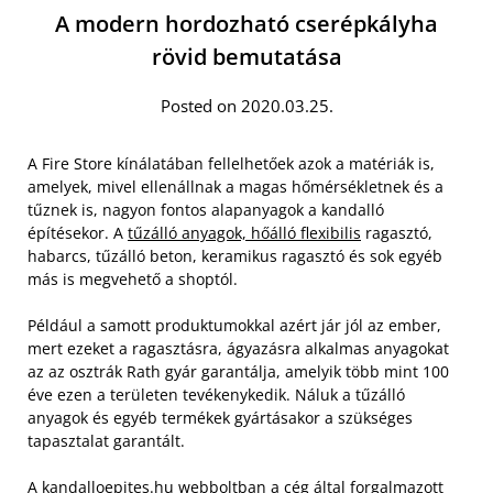
A modern hordozható cserépkályha
rövid bemutatása
Posted on 2020.03.25.
A Fire Store kínálatában fellelhetőek azok a matériák is,
amelyek, mivel ellenállnak a magas hőmérsékletnek és a
tűznek is, nagyon fontos alapanyagok a kandalló
építésekor. A
tűzálló anyagok, hőálló flexibilis
ragasztó,
habarcs, tűzálló beton, keramikus ragasztó és sok egyéb
más is megvehető a shoptól.
Például a samott produktumokkal azért jár jól az ember,
mert ezeket a ragasztásra, ágyazásra alkalmas anyagokat
az az osztrák Rath gyár garantálja, amelyik több mint 100
éve ezen a területen tevékenykedik. Náluk a tűzálló
anyagok és egyéb termékek gyártásakor a szükséges
tapasztalat garantált.
A kandalloepites.hu webboltban a cég által forgalmazott