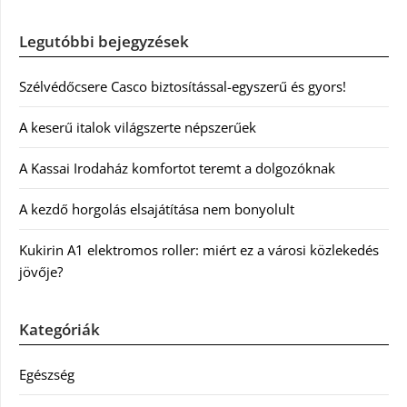
Legutóbbi bejegyzések
Szélvédőcsere Casco biztosítással-egyszerű és gyors!
A keserű italok világszerte népszerűek
A Kassai Irodaház komfortot teremt a dolgozóknak
A kezdő horgolás elsajátítása nem bonyolult
Kukirin A1 elektromos roller: miért ez a városi közlekedés
jövője?
Kategóriák
Egészség