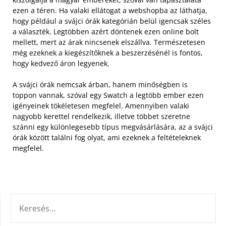
ezen a téren. Ha valaki ellátogat a webshopba az láthatja,
hogy például a svájci órák kategórián belül igencsak széles
a választék.
Legtöbben azért döntenek ezen online bolt
mellett, mert az árak nincsenek elszállva. Természetesen
még ezeknek a kiegészítőknek a beszerzésénél is fontos,
hogy kedvező áron legyenek.
A svájci órák nemcsak árban, hanem minőségben is
toppon vannak, szóval egy Swatch a legtöbb ember ezen
igényeinek tökéletesen megfelel. Amennyiben valaki
nagyobb kerettel rendelkezik, illetve többet szeretne
szánni egy különlegesebb típus megvásárlására, az a svájci
órák között találni fog olyat, ami ezeknek a feltételeknek
megfelel.
KERESÉS: