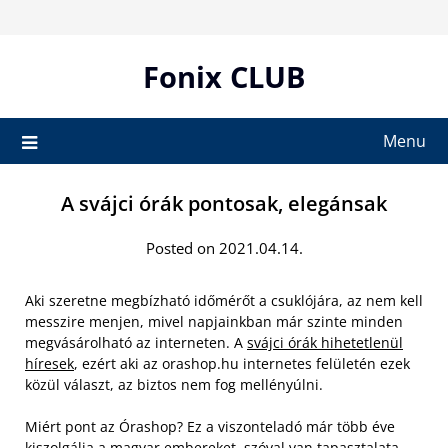
Skip
to
content
Fonix CLUB
Menu
A svájci órák pontosak, elegánsak
Posted on 2021.04.14.
Aki szeretne megbízható időmérőt a csuklójára, az nem kell
messzire menjen, mivel napjainkban már szinte minden
megvásárolható az interneten. A
svájci órák hihetetlenül
híresek
, ezért aki az orashop.hu internetes felületén ezek
közül választ, az biztos nem fog mellényúlni.
Miért pont az Órashop? Ez a viszonteladó már több éve
kiszolgálja a magyar embereket, szóval van tapasztalata