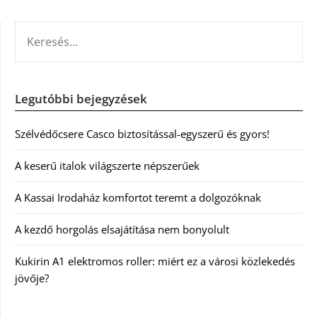
KERESÉS:
Legutóbbi bejegyzések
Szélvédőcsere Casco biztosítással-egyszerű és gyors!
A keserű italok világszerte népszerűek
A Kassai Irodaház komfortot teremt a dolgozóknak
A kezdő horgolás elsajátítása nem bonyolult
Kukirin A1 elektromos roller: miért ez a városi közlekedés
jövője?