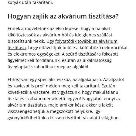
kutyák után takarítani.
Hogyan zajlik az akvárium tisztítása?
Ennek a műveletnek az első lépése, hogy a halakat
kiköltöztessük az akváriumból és ideiglenes szállást
biztosítsunk nekik. Úgy
folytatódik tovább az akvárium
tisztítása
, hogy eltávolítjuk belőle a különböző dekorációkat
és elektromos egységeket. A szűrő tisztítására fokozott
figyelmet kell fordítanunk, ezután az alkalmatosság
üveglapjait szabadítsuk meg az algáktól.
Ehhez van egy speciális eszköz, az algakaparó. Az aljzatot
és kavicsot is profi módon meg kell takarítani. Ezután
következik a vízcsere. Itt vigyázzunk, hogy makulátlanul
tiszta és szobahőmérsékletű legyen! Nagyjából ennyi az
akvárium tisztítása, majd amikor kész, akkor a lakóit
visszaengedhetjük a megszokott helyükre. Így
gyönyörködhetünk a frissen tisztított víz alatti világban.