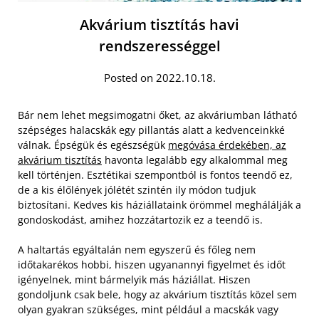
Akvárium tisztítás havi
rendszerességgel
Posted on 2022.10.18.
Bár nem lehet megsimogatni őket, az akváriumban látható
szépséges halacskák egy pillantás alatt a kedvenceinkké
válnak. Épségük és egészségük
megóvása érdekében, az
akvárium tisztítás
havonta legalább egy alkalommal meg
kell történjen. Esztétikai szempontból is fontos teendő ez,
de a kis élőlények jólétét szintén ily módon tudjuk
biztosítani. Kedves kis háziállataink örömmel meghálálják a
gondoskodást, amihez hozzátartozik ez a teendő is.
A haltartás egyáltalán nem egyszerű és főleg nem
időtakarékos hobbi, hiszen ugyanannyi figyelmet és időt
igényelnek, mint bármelyik más háziállat. Hiszen
gondoljunk csak bele, hogy az akvárium tisztítás közel sem
olyan gyakran szükséges, mint például a macskák vagy