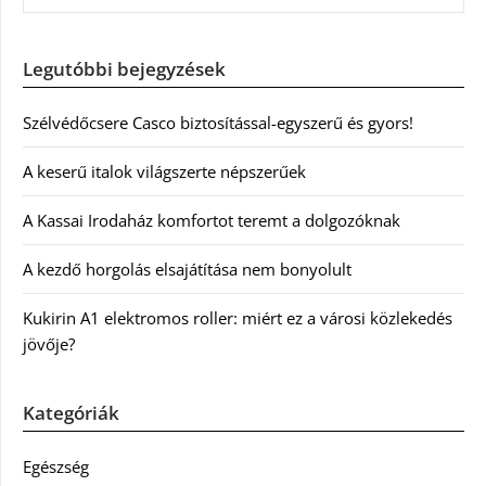
Legutóbbi bejegyzések
Szélvédőcsere Casco biztosítással-egyszerű és gyors!
A keserű italok világszerte népszerűek
A Kassai Irodaház komfortot teremt a dolgozóknak
A kezdő horgolás elsajátítása nem bonyolult
Kukirin A1 elektromos roller: miért ez a városi közlekedés
jövője?
Kategóriák
Egészség