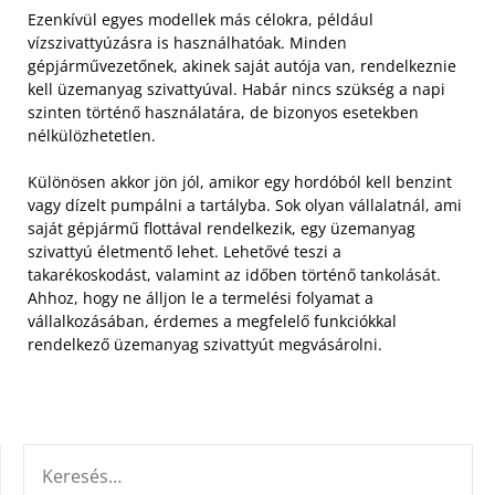
Ezenkívül egyes modellek más célokra, például
vízszivattyúzásra is használhatóak. Minden
gépjárművezetőnek, akinek saját autója van, rendelkeznie
kell üzemanyag szivattyúval. Habár nincs szükség a napi
szinten történő használatára, de bizonyos esetekben
nélkülözhetetlen.
Különösen akkor jön jól, amikor egy hordóból kell benzint
vagy dízelt pumpálni a tartályba. Sok olyan vállalatnál, ami
saját gépjármű flottával rendelkezik, egy üzemanyag
szivattyú életmentő lehet. Lehetővé teszi a
takarékoskodást, valamint az időben történő tankolását.
Ahhoz, hogy ne álljon le a termelési folyamat a
vállalkozásában, érdemes a megfelelő funkciókkal
rendelkező üzemanyag szivattyút megvásárolni.
KERESÉS: