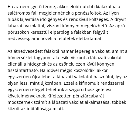
Ha az nem így történne, akkor előbb-utóbb kialakulna a
salétromos fal, megjelennének a penészfoltok. Az ilyen
hibák kijavítása időigényes és rendkívül költséges. A dryvit
lábazati vakolattal, viszont könnyen megelőzhető. Az apró
pórusokon keresztül elpárolog a falakban felgyűlt
nedvesség, ami növeli a felületek élettartamát.
Az átnedvesedett falakról hamar lepereg a vakolat, amint a
hőmérséklet fagypont alá esik. Viszont a lábazati vakolat
ellenáll a hidegnek és az esőnek, ezen kívül könnyen
tisztántartható. Ha idővel mégis koszolódik, akkor
egyszerűen újra lehet a lábazati vakolatot használni, így az
olyan lesz, mint újkorában. Ezzel a kifinomult rendszerrel
egyszerűen eleget tehetünk a szigorú hőszigetelési
követelményeknek. Kifejezetten pénztárcabarát
módszernek számít a lábazati vakolat alkalmazása, többek
között az időtállósága miatt.