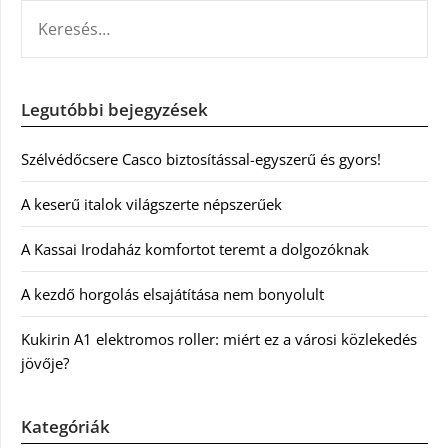
KERESÉS:
Legutóbbi bejegyzések
Szélvédőcsere Casco biztosítással-egyszerű és gyors!
A keserű italok világszerte népszerűek
A Kassai Irodaház komfortot teremt a dolgozóknak
A kezdő horgolás elsajátítása nem bonyolult
Kukirin A1 elektromos roller: miért ez a városi közlekedés
jövője?
Kategóriák