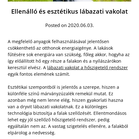
Ellenálló és esztétikus lábazati vakolat
Posted on 2020.06.03.
A megfelelő anyagok felhasználásával jelentősen
csökkenthető az otthonok energiaigénye. A lakások
fűtésére sok energiára van szükség, főleg akkor, hogyha az
így előállított hő egy része a falakon és a nyílászárókon
keresztül elvész. A
lábazati vakolat a hőszigetelő rendszer
egyik fontos elemének számít.
Esztétikai szempontból is jelentős a szerepe, hiszen a
különféle színű márványzúzalék remekül mutat. Ez
azonban még nem lenne elég, hiszen gyakorlati haszna
van a dryvit lábazati vakolatnak. Ez a különleges
technológia biztosítja a falak szellőzését. Ellentmondásos
lehet egy jól szellőző hőszigetelő rendszer, pedig
egyáltalán nem az. A vastag szigetelés ellenére, a falakból
elpárolog a nedvesség.