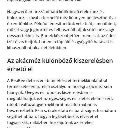
Nagyszerűen hozzáadható különböző ételekhez és
italokhoz, szóval a termelői méz könnyen beilleszthető az
étrendünkbe. Például édesíthetünk vele teát, smoothie-t,
müzlit vagy joghurtot és felhasználhatjuk sütéshez vagy
desszertekhez is. Ennek köszönhetően, nemcsak az édes
ízét élvezhetjük, hanem a tápláló és gyógyító hatásait is
kihasználhatjuk az ételeinkben.
Az akácméz különböző kiszerelésben
érhető el
A BeoBee debreceni bioméhészet termékkínálatából
természetesen az első osztályú minőségi akácméz sem
hiányzik. Üveges és tubusos kiszerelésben is
megtalálhatjuk ezt az egészséges és ízletes élelmiszert,
utóbbi változat gyermekbarát maciformában is
beszerezhető. Ez a szórakoztató és barátságos formátum
segíthet abban, hogy a legkisebbek is élvezettel
fogyasszák, miközben hozzájutnak az értékes