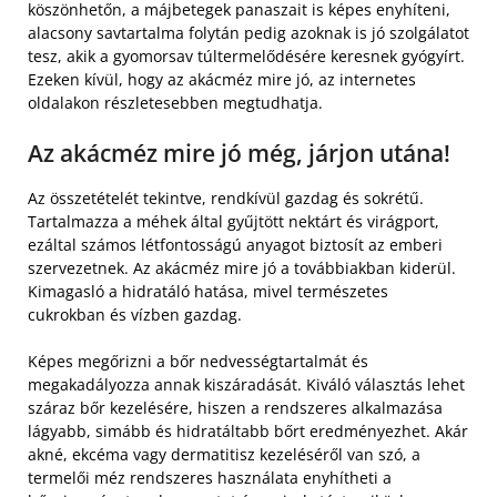
köszönhetőn, a májbetegek panaszait is képes enyhíteni,
alacsony savtartalma folytán pedig azoknak is jó szolgálatot
tesz, akik a gyomorsav túltermelődésére keresnek gyógyírt.
Ezeken kívül, hogy az akácméz mire jó, az internetes
oldalakon részletesebben megtudhatja.
Az akácméz mire jó még, járjon utána!
Az összetételét tekintve, rendkívül gazdag és sokrétű.
Tartalmazza a méhek által gyűjtött nektárt és virágport,
ezáltal számos létfontosságú anyagot biztosít az emberi
szervezetnek. Az akácméz mire jó a továbbiakban kiderül.
Kimagasló a hidratáló hatása, mivel természetes
cukrokban és vízben gazdag.
Képes megőrizni a bőr nedvességtartalmát és
megakadályozza annak kiszáradását. Kiváló választás lehet
száraz bőr kezelésére, hiszen a rendszeres alkalmazása
lágyabb, simább és hidratáltabb bőrt eredményezhet. Akár
akné, ekcéma vagy dermatitisz kezeléséről van szó, a
termelői méz rendszeres használata enyhítheti a