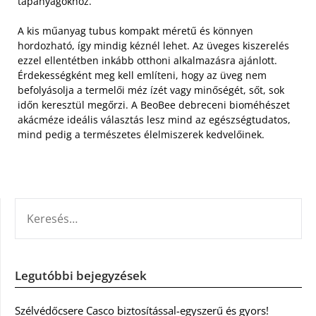
tápanyagokhoz.
A kis műanyag tubus kompakt méretű és könnyen
hordozható, így mindig kéznél lehet. Az üveges kiszerelés
ezzel ellentétben inkább otthoni alkalmazásra ajánlott.
Érdekességként meg kell említeni, hogy az üveg nem
befolyásolja a termelői méz ízét vagy minőségét, sőt, sok
időn keresztül megőrzi. A BeoBee debreceni bioméhészet
akácméze ideális választás lesz mind az egészségtudatos,
mind pedig a természetes élelmiszerek kedvelőinek.
KERESÉS:
Legutóbbi bejegyzések
Szélvédőcsere Casco biztosítással-egyszerű és gyors!