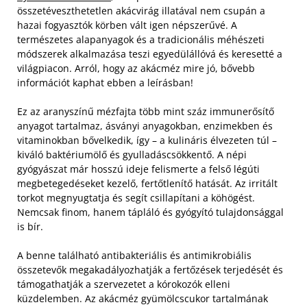
összetéveszthetetlen akácvirág illatával nem csupán a
hazai fogyasztók körben vált igen népszerűvé. A
természetes alapanyagok és a tradicionális méhészeti
módszerek alkalmazása teszi egyedülállóvá és keresetté a
világpiacon. Arról, hogy az akácméz mire jó, bővebb
információt kaphat ebben a leírásban!
Ez az aranyszínű mézfajta több mint száz immunerősítő
anyagot tartalmaz, ásványi anyagokban, enzimekben és
vitaminokban bővelkedik, így – a kulináris élvezeten túl –
kiváló baktériumölő és gyulladáscsökkentő. A népi
gyógyászat már hosszú ideje felismerte a felső légúti
megbetegedéseket kezelő, fertőtlenítő hatását. Az irritált
torkot megnyugtatja és segít csillapítani a köhögést.
Nemcsak finom, hanem tápláló és gyógyító tulajdonsággal
is bír.
A benne található antibakteriális és antimikrobiális
összetevők megakadályozhatják a fertőzések terjedését és
támogathatják a szervezetet a kórokozók elleni
küzdelemben. Az akácméz gyümölcscukor tartalmának