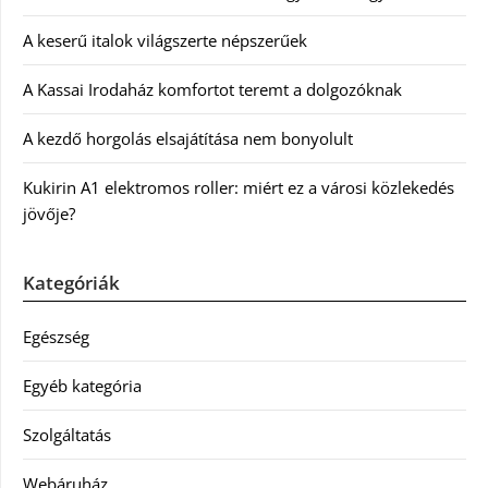
A keserű italok világszerte népszerűek
A Kassai Irodaház komfortot teremt a dolgozóknak
A kezdő horgolás elsajátítása nem bonyolult
Kukirin A1 elektromos roller: miért ez a városi közlekedés
jövője?
Kategóriák
Egészség
Egyéb kategória
Szolgáltatás
Webáruház