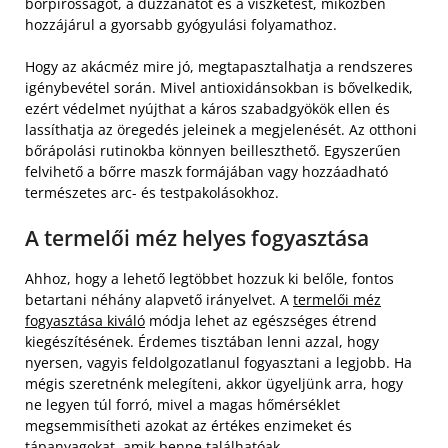
bőrpirosságot, a duzzanatot és a viszketést, miközben
hozzájárul a gyorsabb gyógyulási folyamathoz.
Hogy az akácméz mire jó, megtapasztalhatja a rendszeres
igénybevétel során. Mivel antioxidánsokban is bővelkedik,
ezért védelmet nyújthat a káros szabadgyökök ellen és
lassíthatja az öregedés jeleinek a megjelenését. Az otthoni
bőrápolási rutinokba könnyen beilleszthető. Egyszerűen
felvihető a bőrre maszk formájában vagy hozzáadható
természetes arc- és testpakolásokhoz.
A termelői méz helyes fogyasztása
Ahhoz, hogy a lehető legtöbbet hozzuk ki belőle, fontos
betartani néhány alapvető irányelvet. A
termelői méz
fogyasztása kiváló
módja lehet az egészséges étrend
kiegészítésének. Érdemes tisztában lenni azzal, hogy
nyersen, vagyis feldolgozatlanul fogyasztani a legjobb. Ha
mégis szeretnénk melegíteni, akkor ügyeljünk arra, hogy
ne legyen túl forró, mivel a magas hőmérséklet
megsemmisítheti azokat az értékes enzimeket és
tápanyagokat, amik benne találhatóak.