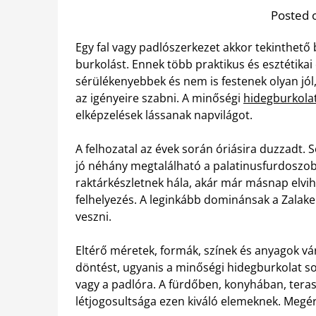
Posted 
Egy fal vagy padlószerkezet akkor tekinthető 
burkolást. Ennek több praktikus és esztétikai 
sérülékenyebbek és nem is festenek olyan jól
az igényeire szabni. A minőségi
hidegburkolat
elképzelések lássanak napvilágot.
A felhozatal az évek során óriásira duzzadt. 
jó néhány megtalálható a palatinusfurdoszob
raktárkészletnek hála, akár már másnap elvih
felhelyezés. A leginkább dominánsak a Zalake
veszni.
Eltérő méretek, formák, színek és anyagok v
döntést, ugyanis a minőségi hidegburkolat sok 
vagy a padlóra. A fürdőben, konyhában, tera
létjogosultsága ezen kiváló elemeknek. Megér