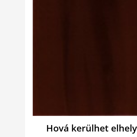
Hová kerülhet elhel