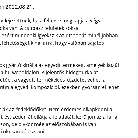
on 2022.08.21.
befejezettnek, ha a felülete megkapja a végső
oka van. A csupasz felületek sokkal
, ezért mindenki igyekszik az otthonát minél jobban
 lehetőséget kínál
arra, hogy valóban sajátos
Sok gyártó kínálja az egyedi termékeit, amelyek közül
a.hu weboldalon. A jelentős hidegburkolat
etőek a vágyott termékek és kezdetét veheti a
rámia egyedi kompozíciói, ezekben gyorsan el lehet
árják az érdeklődőket. Nem érdemes elkapkodni a
évtizeden át ellátja a feladatát, kerüljön az a falra
szon, de olykor még az előszobában is van
i okosan választani.