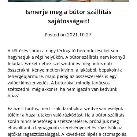
Ismerje meg a bútor szállítás
sajátosságait!
Posted on 2021.10.27.
A költözés során a nagy térfogatú berendezéseket sem
hagyhatjuk a régi helyükön. A
bútor szállítás
nem könnyű
feladat. Ezeket nehéz szétszedni és még nehezebb
összerakni. Kényelmetlen kivinni a lakásból, bepakolni a
tehergépjárműre, majd pedig az összeszerelés is egy
valódi kínszenvedés. A bútorokat mindig tanácsos
szétszedni, még akkor is, ha nem igazán van kedvünk
hozzá.
Ez azért fontos, mert csak darabokra szedve van esélyük
túlélni a hazai utakon való rázkódást. Ha a bútor szállítás
során nincs lehetőség a szétszerelésre, próbáljuk meg
eltávolítani a legnagyobb szerelvényeket és rögzítsük az
ajtókat ragasztószalaggal. A következő lépés a csomagolás.