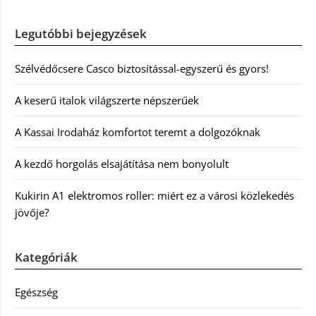
Legutóbbi bejegyzések
Szélvédőcsere Casco biztosítással-egyszerű és gyors!
A keserű italok világszerte népszerűek
A Kassai Irodaház komfortot teremt a dolgozóknak
A kezdő horgolás elsajátítása nem bonyolult
Kukirin A1 elektromos roller: miért ez a városi közlekedés
jövője?
Kategóriák
Egészség