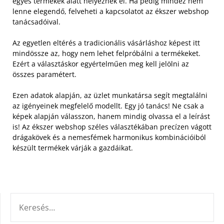
egyes termékek alatt helyeznek el. Ha pedig mindez nem
lenne elegendő, felveheti a kapcsolatot az ékszer webshop
tanácsadóival.
Az egyetlen eltérés a tradicionális vásárláshoz képest itt
mindössze az, hogy nem lehet felpróbálni a termékeket.
Ezért a választáskor egyértelműen meg kell jelölni az
összes paramétert.
Ezen adatok alapján, az üzlet munkatársa segít megtalálni
az igényeinek megfelelő modellt. Egy jó tanács! Ne csak a
képek alapján válasszon, hanem mindig olvassa el a leírást
is! Az ékszer webshop széles választékában precízen vágott
drágakövek és a nemesfémek harmonikus kombinációiból
készült termékek várják a gazdáikat.
KERESÉS: