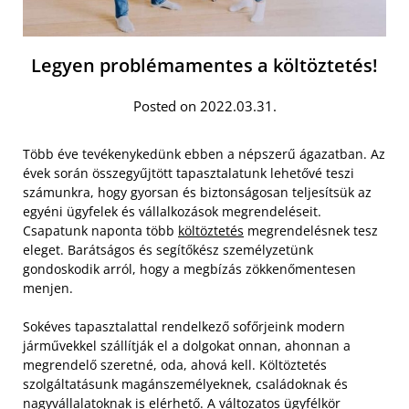
Legyen problémamentes a költöztetés!
Posted on 2022.03.31.
Több éve tevékenykedünk ebben a népszerű ágazatban. Az
évek során összegyűjtött tapasztalatunk lehetővé teszi
számunkra, hogy gyorsan és biztonságosan teljesítsük az
egyéni ügyfelek és vállalkozások megrendeléseit.
Csapatunk naponta több
költöztetés
megrendelésnek tesz
eleget. Barátságos és segítőkész személyzetünk
gondoskodik arról, hogy a megbízás zökkenőmentesen
menjen.
Sokéves tapasztalattal rendelkező sofőrjeink modern
járművekkel szállítják el a dolgokat onnan, ahonnan a
megrendelő szeretné, oda, ahová kell. Költöztetés
szolgáltatásunk magánszemélyeknek, családoknak és
nagyvállalatoknak is elérhető. A változatos ügyfélkör