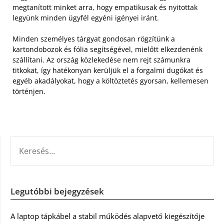
megtanított minket arra, hogy empatikusak és nyitottak
legyünk minden ügyfél egyéni igényei iránt.
Minden személyes tárgyat gondosan rögzítünk a
kartondobozok és fólia segítségével, mielőtt elkezdenénk
szállítani. Az ország közlekedése nem rejt számunkra
titkokat, így hatékonyan kerüljük el a forgalmi dugókat és
egyéb akadályokat, hogy a költöztetés gyorsan, kellemesen
történjen.
KERESÉS:
Legutóbbi bejegyzések
A laptop tápkábel a stabil működés alapvető kiegészítője