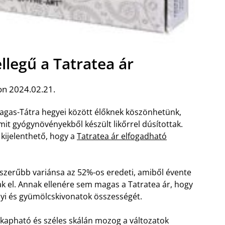
llegű a Tatratea ár
on 2024.02.21.
 Magas-Tátra hegyei között élőknek köszönhetünk,
amit gyógynövényekből készült likőrrel dúsítottak.
kijelenthető, hogy a
Tatratea ár elfogadható
népszerűbb variánsa az 52%-os eredeti, amiből évente
ak el. Annak ellenére sem magas a Tatratea ár, hogy
ényi és gyümölcskivonatok összességét.
n kapható és széles skálán mozog a változatok