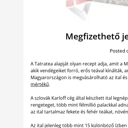
Megfizethető je
Posted 
A Tatratea alapját olyan recept adja, amit a
akik vendégeiket forró, erős teával kínálták, 
Magyarországon is megvásárolható az ital és 
mértékű
.
A szlovák Karloff cég által készített ital leg
rengeteget, több mint félmillió palackkal adn
az ital tartalmaz fekete és fehér teákat, növ
Az ital jelenleg több mint 15 különböző ízbe