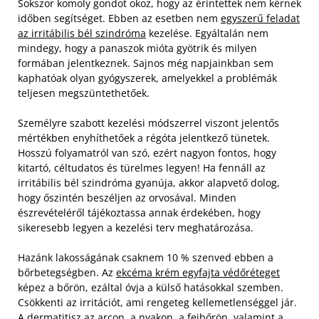
Sokszor komoly gondot okoz, hogy az érintettek nem kérnek
időben segítséget. Ebben az esetben nem
egyszerű feladat
az irritábilis bél szindróma
kezelése. Egyáltalán nem
mindegy, hogy a panaszok mióta gyötrik és milyen
formában jelentkeznek. Sajnos még napjainkban sem
kaphatóak olyan gyógyszerek, amelyekkel a problémák
teljesen megszüntethetőek.
Személyre szabott kezelési módszerrel viszont jelentős
mértékben enyhíthetőek a régóta jelentkező tünetek.
Hosszú folyamatról van szó, ezért nagyon fontos, hogy
kitartó, céltudatos és türelmes legyen! Ha fennáll az
irritábilis bél szindróma gyanúja, akkor alapvető dolog,
hogy őszintén beszéljen az orvosával. Minden
észrevételéről tájékoztassa annak érdekében, hogy
sikeresebb legyen a kezelési terv meghatározása.
Hazánk lakosságának csaknem 10 % szenved ebben a
bőrbetegségben. Az
ekcéma krém egyfajta védőréteget
képez a bőrön, ezáltal óvja a külső hatásokkal szemben.
Csökkenti az irritációt, ami rengeteg kellemetlenséggel jár.
A dermatitisz az arcon, a nyakon, a fejbőrön, valamint a