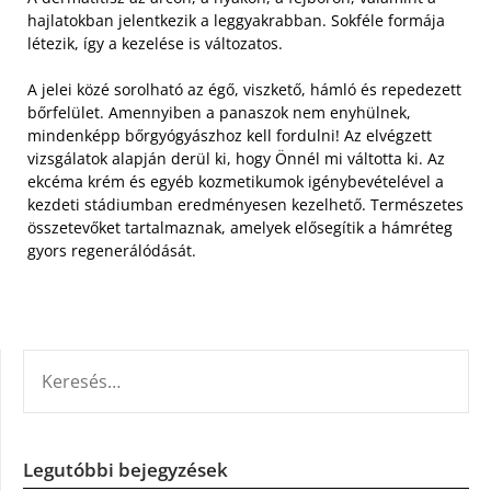
hajlatokban jelentkezik a leggyakrabban. Sokféle formája
létezik, így a kezelése is változatos.
A jelei közé sorolható az égő, viszkető, hámló és repedezett
bőrfelület. Amennyiben a panaszok nem enyhülnek,
mindenképp bőrgyógyászhoz kell fordulni! Az elvégzett
vizsgálatok alapján derül ki, hogy Önnél mi váltotta ki. Az
ekcéma krém és egyéb kozmetikumok igénybevételével a
kezdeti stádiumban eredményesen kezelhető. Természetes
összetevőket tartalmaznak, amelyek elősegítik a hámréteg
gyors regenerálódását.
KERESÉS:
Legutóbbi bejegyzések