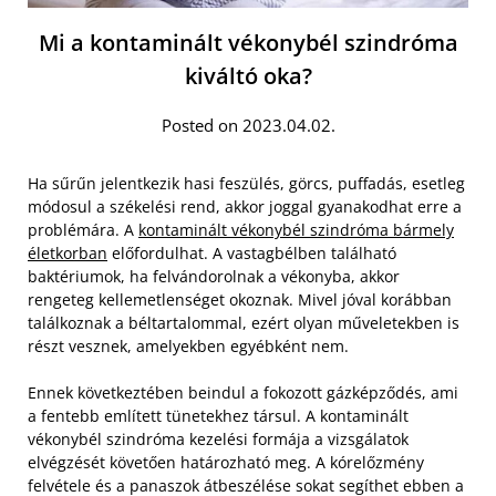
Mi a kontaminált vékonybél szindróma
kiváltó oka?
Posted on 2023.04.02.
Ha sűrűn jelentkezik hasi feszülés, görcs, puffadás, esetleg
módosul a székelési rend, akkor joggal gyanakodhat erre a
problémára. A
kontaminált vékonybél szindróma bármely
életkorban
előfordulhat. A vastagbélben található
baktériumok, ha felvándorolnak a vékonyba, akkor
rengeteg kellemetlenséget okoznak. Mivel jóval korábban
találkoznak a béltartalommal, ezért olyan műveletekben is
részt vesznek, amelyekben egyébként nem.
Ennek következtében beindul a fokozott gázképződés, ami
a fentebb említett tünetekhez társul. A kontaminált
vékonybél szindróma kezelési formája a vizsgálatok
elvégzését követően határozható meg. A kórelőzmény
felvétele és a panaszok átbeszélése sokat segíthet ebben a