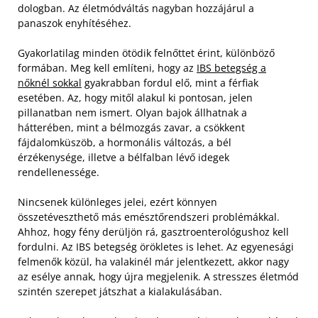
dologban. Az életmódváltás nagyban hozzájárul a
panaszok enyhítéséhez.
Gyakorlatilag minden ötödik felnőttet érint, különböző
formában. Meg kell említeni, hogy az
IBS betegség a
nőknél sokkal
gyakrabban fordul elő, mint a férfiak
esetében. Az, hogy mitől alakul ki pontosan, jelen
pillanatban nem ismert. Olyan bajok állhatnak a
hátterében, mint a bélmozgás zavar, a csökkent
fájdalomküszöb, a hormonális változás, a bél
érzékenysége, illetve a bélfalban lévő idegek
rendellenessége.
Nincsenek különleges jelei, ezért könnyen
összetéveszthető más emésztőrendszeri problémákkal.
Ahhoz, hogy fény derüljön rá, gasztroenterológushoz kell
fordulni. Az IBS betegség örökletes is lehet. Az egyenesági
felmenők közül, ha valakinél már jelentkezett, akkor nagy
az esélye annak, hogy újra megjelenik. A stresszes életmód
szintén szerepet játszhat a kialakulásában.