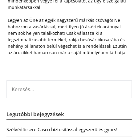
mindenképpen vegye fel a kapcsolatot az ügyfélszolgálati
munkatársakkal!
Legyen az Öné az egyik nagyszerű márkás csővágó! Ne
habozzon a vásárlással, mert ilyen jó ár-érték aránnyal
nem sok helyen találkozhat! Csak válassza ki a
legszimpatikusabb terméket, rakja bevásárlókosarába és
néhány pillanaton belül végezhet is a rendeléssel! Ezután
az árucikket hamarosan már a saját műhelyében láthatja.
KERESÉS:
Legutóbbi bejegyzések
Szélvédőcsere Casco biztosítással-egyszerű és gyors!