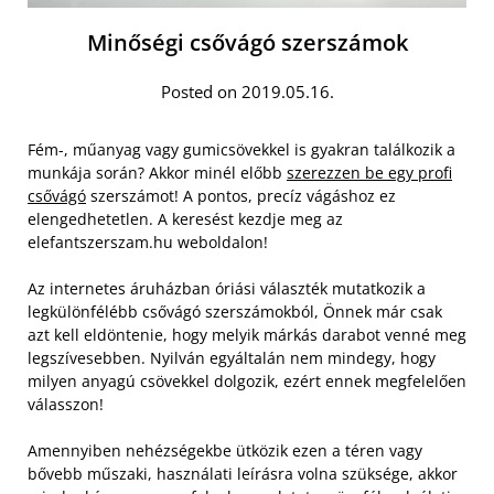
Minőségi csővágó szerszámok
Posted on 2019.05.16.
Fém-, műanyag vagy gumicsövekkel is gyakran találkozik a
munkája során? Akkor minél előbb
szerezzen be egy profi
csővágó
szerszámot! A pontos, precíz vágáshoz ez
elengedhetetlen. A keresést kezdje meg az
elefantszerszam.hu weboldalon!
Az internetes áruházban óriási választék mutatkozik a
legkülönfélébb csővágó szerszámokból, Önnek már csak
azt kell eldöntenie, hogy melyik márkás darabot venné meg
legszívesebben. Nyilván egyáltalán nem mindegy, hogy
milyen anyagú csövekkel dolgozik, ezért ennek megfelelően
válasszon!
Amennyiben nehézségekbe ütközik ezen a téren vagy
bővebb műszaki, használati leírásra volna szüksége, akkor