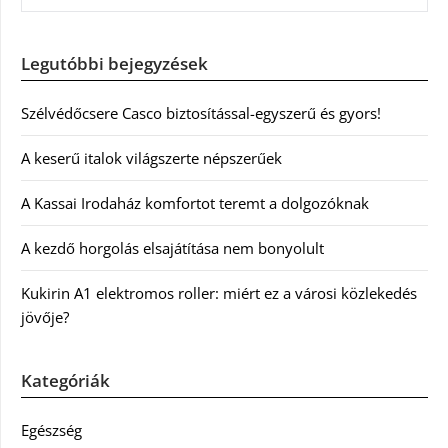
Legutóbbi bejegyzések
Szélvédőcsere Casco biztosítással-egyszerű és gyors!
A keserű italok világszerte népszerűek
A Kassai Irodaház komfortot teremt a dolgozóknak
A kezdő horgolás elsajátítása nem bonyolult
Kukirin A1 elektromos roller: miért ez a városi közlekedés
jövője?
Kategóriák
Egészség