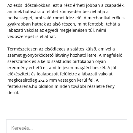
Az esős időszakokban, ezt a rész érheti jobban a csapadék,
aminek hatására a felület könnyedén beszívhatja a
nedvességet, ami salétromot idéz elő. A mechanikai erők is
gyakrabban hatnak az alsó részen, mint fentebb, tehát a
lábazati vakolat az egyedi megjelenésen túl, némi
védőszerepet is elláthat.
Természetesen az elsődleges a sajátos külső, amivel a
szemet gyönyörködtető látvány hozható létre. A megfelelő
szerszámok és a kellő szaktudás birtokában olyan
eredmény érhető el, ami teljesen magáért beszél. A jól
előkészített és lealapozott felületre a lábazati vakolat
megközelítőleg 2-2,5 mm vastagon kerül fel. A
festekarena.hu oldalon minden további részletre fény
derül.
KERESÉS: