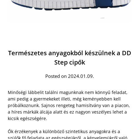
Természetes anyagokból készülnek a DD
Step cipők
Posted on 2024.01.09.
Minőségi lábbelit találni magunknak nem könnyű feladat,
ami pedig a gyermekeket illeti, még keményebben kell
próbálkoznunk. Sajnos rengeteg hamisítvány van a piacon,
a híres márkák álcája alatt és ez nagyon veszélyes lehet a
kicsik egészségére.
Ők érzékenyek a különböző szintetikus anyagokra és a
szülők fő feladata az egészségükről, a kényelemükről való