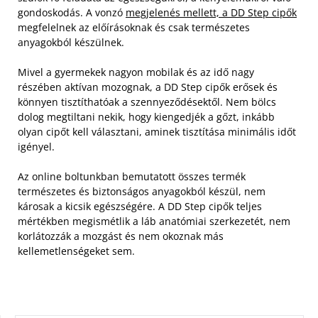
gondoskodás. A vonzó
megjelenés mellett, a DD Step cipők
megfelelnek az előírásoknak és csak természetes
anyagokból készülnek.
Mivel a gyermekek nagyon mobilak és az idő nagy
részében aktívan mozognak, a DD Step cipők erősek és
könnyen tisztíthatóak a szennyeződésektől. Nem bölcs
dolog megtiltani nekik, hogy kiengedjék a gőzt, inkább
olyan cipőt kell választani, aminek tisztítása minimális időt
igényel.
Az online boltunkban bemutatott összes termék
természetes és biztonságos anyagokból készül, nem
károsak a kicsik egészségére. A DD Step cipők teljes
mértékben megismétlik a láb anatómiai szerkezetét, nem
korlátozzák a mozgást és nem okoznak más
kellemetlenségeket sem.