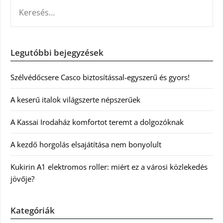
KERESÉS:
Legutóbbi bejegyzések
Szélvédőcsere Casco biztosítással-egyszerű és gyors!
A keserű italok világszerte népszerűek
A Kassai Irodaház komfortot teremt a dolgozóknak
A kezdő horgolás elsajátítása nem bonyolult
Kukirin A1 elektromos roller: miért ez a városi közlekedés
jövője?
Kategóriák