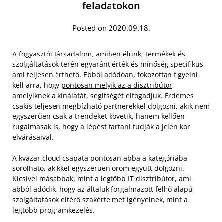
feladatokon
Posted on 2020.09.18.
A fogyasztói társadalom, amiben élünk, termékek és
szolgáltatások terén egyaránt érték és minőség specifikus,
ami teljesen érthető. Ebből adódóan, fokozottan figyelni
kell arra, hogy
pontosan melyik az a disztribútor
,
amelyiknek a kínálatát, segítségét elfogadjuk. Érdemes
csakis teljesen megbízható partnerekkel dolgozni, akik nem
egyszerűen csak a trendeket követik, hanem kellően
rugalmasak is, hogy a lépést tartani tudják a jelen kor
elvárásaival.
A kvazar.cloud csapata pontosan abba a kategóriába
sorolható, akikkel egyszerűen öröm együtt dolgozni.
Kicsivel másabbak, mint a legtöbb IT disztribútor, ami
abból adódik, hogy az általuk forgalmazott felhő alapú
szolgáltatások eltérő szakértelmet igényelnek, mint a
legtöbb programkezelés.