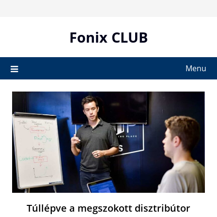
Skip
to
content
Fonix CLUB
Menu
Túllépve a megszokott disztribútor