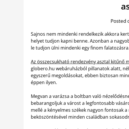
as
Posted 
Sajnos nem mindenki rendelkezik akkora kertt
helyet tudjon kapni benne. Azonban a nagyob
le tudjon ülni mindenki egy finom falatozásra
Az összecsukható rendezvény asztal kitűnő 
globero.hu webáruházból pillanatok alatt, né
egyszerű megoldásokat, ebben biztosan mind
éppen ilyen.
Megvan a varázsa a boltban való nézelődésnek
bebarangoljuk a várost a legfontosabb vásáro
mellé a kényelmes székek nagyon fontosak a n
beköszöntésével minden családban sokasod