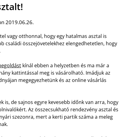
ztalt!
on 2019.06.26.
el vagy otthonnal, hogy egy hatalmas asztal is
b családi összejövetelekhez elengedhetetlen, hogy
.
megoldást
kínál ebben a helyzetben és ma már a
hány kattintással meg is vásárolható. Imádjuk az
nyájan megegyezhetünk és az online vásárlás
 is, de sajnos egyre kevesebb időnk van arra, hogy
lnivalókért. Az összecsukható rendezvény asztal és
yári szezonra, mert a kerti partik száma a meleg
nak.