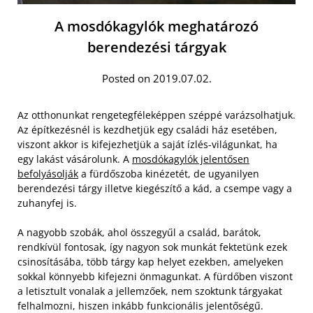
A mosdókagylók meghatározó
berendezési tárgyak
Posted on 2019.07.02.
Az otthonunkat rengetegféleképpen széppé varázsolhatjuk.
Az építkezésnél is kezdhetjük egy családi ház esetében,
viszont akkor is kifejezhetjük a saját ízlés-világunkat, ha
egy lakást vásárolunk. A
mosdókagylók jelentősen
befolyásolják
a fürdőszoba kinézetét, de ugyanilyen
berendezési tárgy illetve kiegészítő a kád, a csempe vagy a
zuhanyfej is.
A nagyobb szobák, ahol összegyűl a család, barátok,
rendkívül fontosak, így nagyon sok munkát fektetünk ezek
csinosításába, több tárgy kap helyet ezekben, amelyeken
sokkal könnyebb kifejezni önmagunkat. A fürdőben viszont
a letisztult vonalak a jellemzőek, nem szoktunk tárgyakat
felhalmozni, hiszen inkább funkcionális jelentőségű.