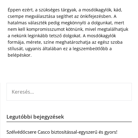
Éppen ezért, a szükséges tárgyak, a mosdókagylók, kád,
csempe megválasztása segíthet az önkifejezésben. A
hatalmas választék pedig megkönnyíti a dolgunkat, mert
nem kell kompromisszumot kötnünk, mivel megtalálhatjuk
a nekünk leginkább tetsző dolgokat. A mosdókagylók
formája, mérete, színe meghatározhatja az egész szoba
stílusát, ugyanis általában ez a legszembeötlőbb a
belépéskor.
KERESÉS:
Legutóbbi bejegyzések
Szélvédőcsere Casco biztosítással-egyszerű és gyors!