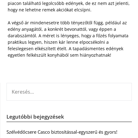
piacon található legolcsóbb edények, de ez nem azt jelenti,
hogy ne lehetne remek akciókat elcsípni.
A végső ár mindenesetre több tényezőtől függ, például az
edény anyagától, a konkrét bevonattól, vagy éppen a
darabszámtól. A méret is lényeges, hogy a főzés folyamata
praktikus legyen, hiszen kár lenne elpocsékolni a
feleslegesen elkészített ételt. A tapadásmentes edények
egyetlen felkészült konyhából sem hiányozhatnak!
KERESÉS:
Legutóbbi bejegyzések
Szélvédőcsere Casco biztosítással-egyszerű és gyors!