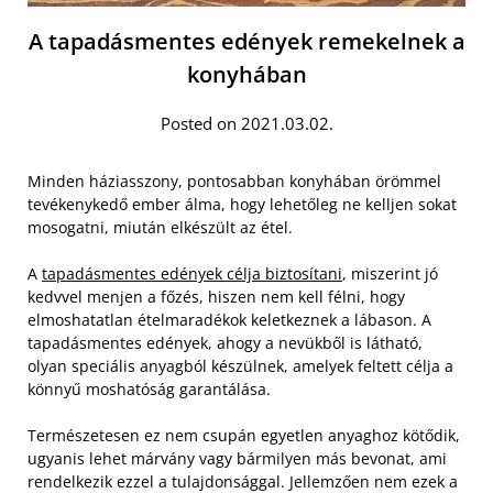
A tapadásmentes edények remekelnek a
konyhában
Posted on 2021.03.02.
Minden háziasszony, pontosabban konyhában örömmel
tevékenykedő ember álma, hogy lehetőleg ne kelljen sokat
mosogatni, miután elkészült az étel.
A
tapadásmentes edények célja biztosítani
, miszerint jó
kedvvel menjen a főzés, hiszen nem kell félni, hogy
elmoshatatlan ételmaradékok keletkeznek a lábason. A
tapadásmentes edények, ahogy a nevükből is látható,
olyan speciális anyagból készülnek, amelyek feltett célja a
könnyű moshatóság garantálása.
Természetesen ez nem csupán egyetlen anyaghoz kötődik,
ugyanis lehet márvány vagy bármilyen más bevonat, ami
rendelkezik ezzel a tulajdonsággal. Jellemzően nem ezek a