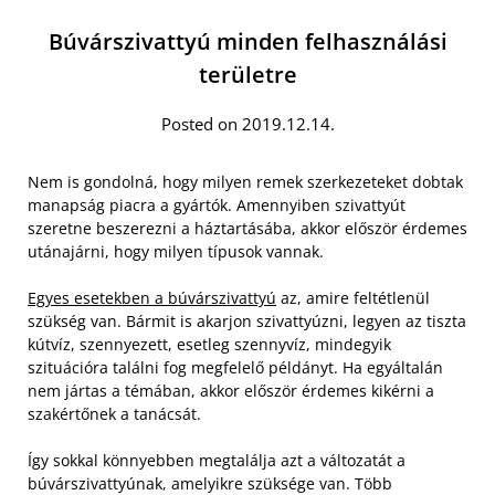
Búvárszivattyú minden felhasználási
területre
Posted on 2019.12.14.
Nem is gondolná, hogy milyen remek szerkezeteket dobtak
manapság piacra a gyártók. Amennyiben szivattyút
szeretne beszerezni a háztartásába, akkor először érdemes
utánajárni, hogy milyen típusok vannak.
Egyes esetekben a búvárszivattyú
az, amire feltétlenül
szükség van. Bármit is akarjon szivattyúzni, legyen az tiszta
kútvíz, szennyezett, esetleg szennyvíz, mindegyik
szituációra találni fog megfelelő példányt. Ha egyáltalán
nem jártas a témában, akkor először érdemes kikérni a
szakértőnek a tanácsát.
Így sokkal könnyebben megtalálja azt a változatát a
búvárszivattyúnak, amelyikre szüksége van. Több