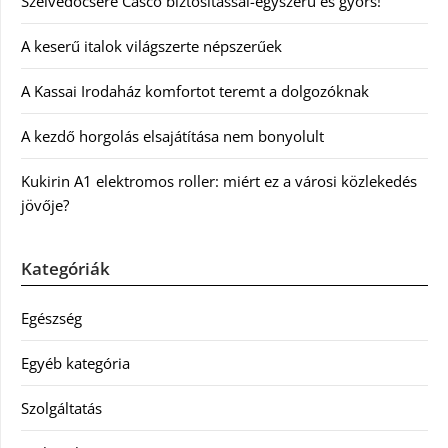
Szélvédőcsere Casco biztosítással-egyszerű és gyors!
A keserű italok világszerte népszerűek
A Kassai Irodaház komfortot teremt a dolgozóknak
A kezdő horgolás elsajátítása nem bonyolult
Kukirin A1 elektromos roller: miért ez a városi közlekedés
jövője?
Kategóriák
Egészség
Egyéb kategória
Szolgáltatás