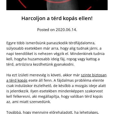
Harcoljon a térd kopás ellen!
Posted on 2020.06.14.
Egyre több ismerősünk panaszkodik térdfájdalomra,
súlyosabb esetekben már arra, hogy alig tudnak járni, a
napi teendőiket is nehezen végzik el. Mindenkinek tudnia
kell, hogyha huzamosabb ideig fáj, ropog vagy kattog a
térd, artrózisra kezdhetünk gyanakodni.
Ha ezt ízületi merevség is követi, akkor már
szinte biztosan
a térd kopás
esete áll fenn. A fájdalmas probléma eleinte
csak induláskor észlelhető, de később a mozgás ideje alatt
is jelentkezik. Ilyen esetekben mindenképpen szakorvost
kell felkeresni, aki megállapítja, hogy valóban térd kopás
az, ami miatt szenvedünk.
Továbbá, hogy mennyire előrehaladott, ha lehetséges,