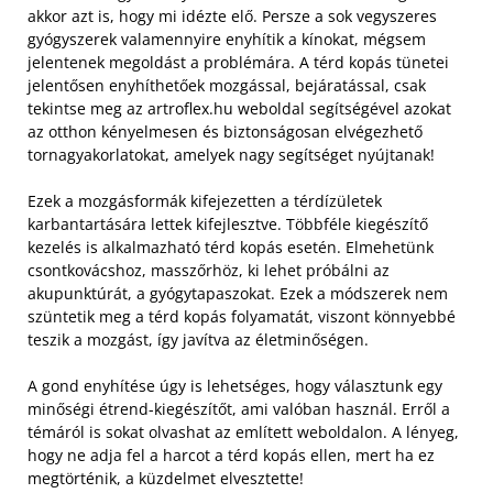
akkor azt is, hogy mi idézte elő. Persze a sok vegyszeres
gyógyszerek valamennyire enyhítik a kínokat, mégsem
jelentenek megoldást a problémára. A térd kopás tünetei
jelentősen enyhíthetőek mozgással, bejáratással, csak
tekintse meg az artroflex.hu weboldal segítségével azokat
az otthon kényelmesen és biztonságosan elvégezhető
tornagyakorlatokat, amelyek nagy segítséget nyújtanak!
Ezek a mozgásformák kifejezetten a térdízületek
karbantartására lettek kifejlesztve. Többféle kiegészítő
kezelés is alkalmazható térd kopás esetén. Elmehetünk
csontkovácshoz, masszőrhöz, ki lehet próbálni az
akupunktúrát, a gyógytapaszokat. Ezek a módszerek nem
szüntetik meg a térd kopás folyamatát, viszont könnyebbé
teszik a mozgást, így javítva az életminőségen.
A gond enyhítése úgy is lehetséges, hogy választunk egy
minőségi étrend-kiegészítőt, ami valóban használ. Erről a
témáról is sokat olvashat az említett weboldalon. A lényeg,
hogy ne adja fel a harcot a térd kopás ellen, mert ha ez
megtörténik, a küzdelmet elvesztette!