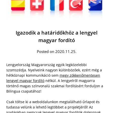
Igazodik a határidőkhöz a lengyel
magyar fordító
Posted on 2020.11.25.
Lengyelország Magyarország egyik legközelebbi
szomszédja. Nyelveink nagyon különbözőek, ezért még a
hétköznapi kommunikáció sem
megy zökkenőmentesen
lengyel magyar fordító
nélkül. A lengyelről magyarra
történő magas színvonalú szakmai fordításért forduljon a
Bilingua csapatához!
Csak töltse ki a weboldalunkon megtalálható űrlapot és
tudassa velünk a lehető legtöbbet a projektjéről! Az
irodánkban nemcsak lengyel magyar fordítók dolgoznak,