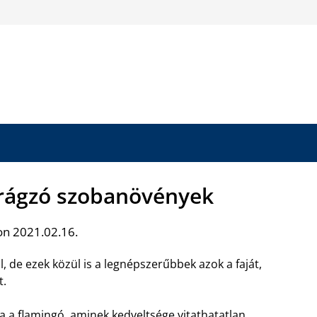
irágzó szobanövények
on 2021.02.16.
, de ezek közül is a legnépszerűbbek azok a faját,
t.
a
a flamingó, aminek kedveltsége vitathatatlan.