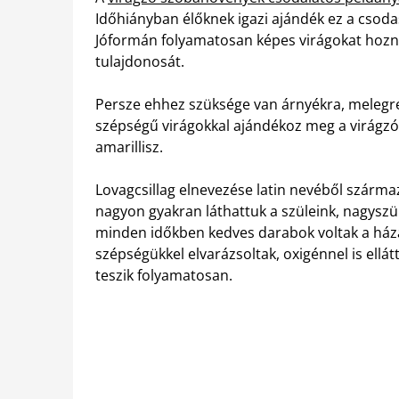
Időhiányban élőknek igazi ajándék ez a csoda
Jóformán folyamatosan képes virágokat hozn
tulajdonosát.
Persze ehhez szüksége van árnyékra, melegre
szépségű virágokkal ajándékoz meg a virágzó 
amarillisz.
Lovagcsillag elnevezése latin nevéből származ
nagyon gyakran láthattuk a szüleink, nagysz
minden időkben kedves darabok voltak a háza
szépségükkel elvarázsoltak, oxigénnel is ellát
teszik folyamatosan.