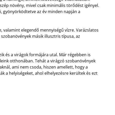
szép növény, mivel csak minimális törődést igényel.
i, gyönyörködtetve az év minden napján a
, valamint elegendő mennyiségű vízre. Varázslatos
szobanövények másik illusztris típusa, az
ik és a virágok formájára utal. Már régebben is
üleink otthonában. Tehát a virágzó szobanövények
knál, ami nem csoda, hiszen amellett, hogy a
ták a helyiségeket, ahol elhelyezésre kerültek és ezt