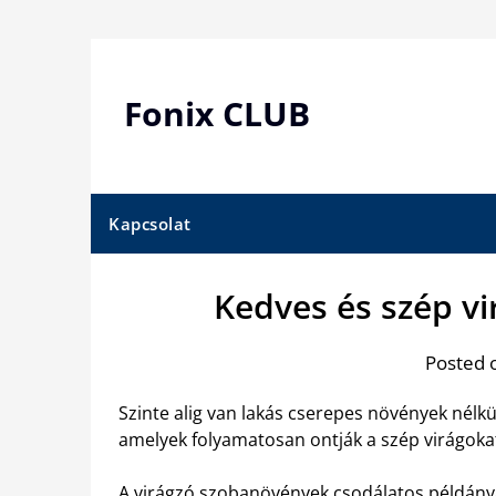
Skip
to
content
Fonix CLUB
Kapcsolat
Kedves és szép v
Posted 
Szinte alig van lakás cserepes növények nélkül
amelyek folyamatosan ontják a szép virágoka
A
virágzó szobanövények csodálatos példány