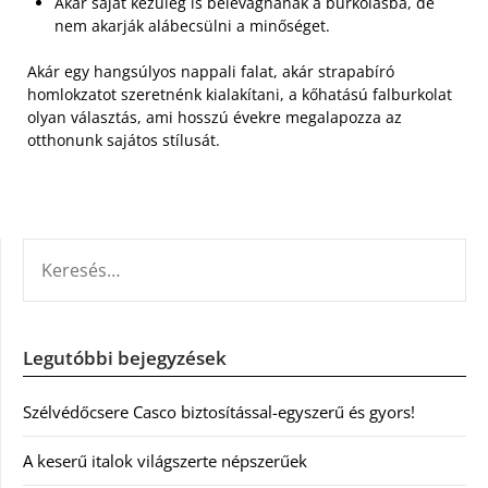
Akár saját kezűleg is belevágnának a burkolásba, de
nem akarják alábecsülni a minőséget.
Akár egy hangsúlyos nappali falat, akár strapabíró
homlokzatot szeretnénk kialakítani, a kőhatású falburkolat
olyan választás, ami hosszú évekre megalapozza az
otthonunk sajátos stílusát.
KERESÉS:
Legutóbbi bejegyzések
Szélvédőcsere Casco biztosítással-egyszerű és gyors!
A keserű italok világszerte népszerűek