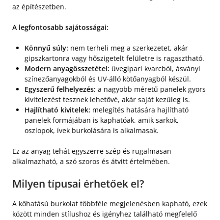
az építészetben.
A legfontosabb sajátosságai:
Könnyű súly:
nem terheli meg a szerkezetet, akár
gipszkartonra vagy hőszigetelt felületre is ragasztható.
Modern anyagösszetétel:
üvegipari kvarcból, ásványi
színezőanyagokból és UV-álló kötőanyagból készül.
Egyszerű felhelyezés:
a nagyobb méretű panelek gyors
kivitelezést tesznek lehetővé, akár saját kezűleg is.
Hajlítható kivitelek:
melegítés hatására hajlítható
panelek formájában is kaphatóak, amik sarkok,
oszlopok, ívek burkolására is alkalmasak.
Ez az anyag tehát egyszerre szép és rugalmasan
alkalmazható, a szó szoros és átvitt értelmében.
Milyen típusai érhetőek el?
A kőhatású burkolat többféle megjelenésben kapható, ezek
között minden stílushoz és igényhez található megfelelő