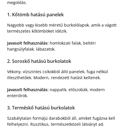
megoldás.
1. Kőtömb hatású panelek
Nagyobb vagy kisebb méretű burkolólapok, amik a vágott
természetes kőtömböket idézik.
Javasolt felhasználás:
homlokzati falak, beltéri
hangsúlyfalak, lábazatok.
2. Soroskő hatású burkolatok
Vékony, vízszintes csíkokból álló panelek, fuga nélkül
illeszthetőek. Modern, rendezett hatást keltenek.
Javasolt felhasználás:
nappalik, előszobák, modern
enteriőrök.
3. Terméskő hatású burkolatok
Szabálytalan formájú darabokból áll, amiket fugázva kell
felhelyezni. Rusztikus, természetközeli látványt ad.