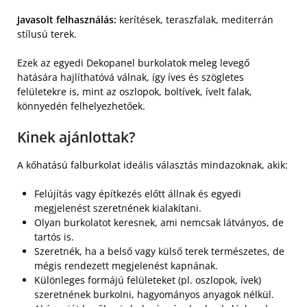
Javasolt felhasználás:
kerítések, teraszfalak, mediterrán
stílusú terek.
Ezek az egyedi Dekopanel burkolatok meleg levegő
hatására hajlíthatóvá válnak, így íves és szögletes
felületekre is, mint az oszlopok, boltívek, ívelt falak,
könnyedén felhelyezhetőek.
Kinek ajánlottak?
A kőhatású falburkolat ideális választás mindazoknak, akik:
Felújítás vagy építkezés előtt állnak és egyedi
megjelenést szeretnének kialakítani.
Olyan burkolatot keresnek, ami nemcsak látványos, de
tartós is.
Szeretnék, ha a belső vagy külső terek természetes, de
mégis rendezett megjelenést kapnának.
Különleges formájú felületeket (pl. oszlopok, ívek)
szeretnének burkolni, hagyományos anyagok nélkül.