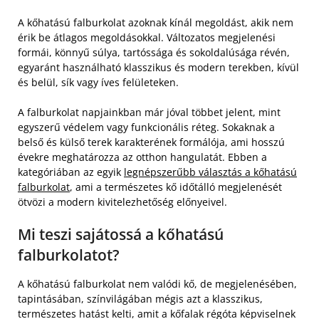
A kőhatású falburkolat azoknak kínál megoldást, akik nem
érik be átlagos megoldásokkal. Változatos megjelenési
formái, könnyű súlya, tartóssága és sokoldalúsága révén,
egyaránt használható klasszikus és modern terekben, kívül
és belül, sík vagy íves felületeken.
A falburkolat napjainkban már jóval többet jelent, mint
egyszerű védelem vagy funkcionális réteg. Sokaknak a
belső és külső terek karakterének formálója, ami hosszú
évekre meghatározza az otthon hangulatát. Ebben a
kategóriában az egyik
legnépszerűbb választás a kőhatású
falburkolat
, ami a természetes kő időtálló megjelenését
ötvözi a modern kivitelezhetőség előnyeivel.
Mi teszi sajátossá a kőhatású
falburkolatot?
A kőhatású falburkolat nem valódi kő, de megjelenésében,
tapintásában, színvilágában mégis azt a klasszikus,
természetes hatást kelti, amit a kőfalak régóta képviselnek