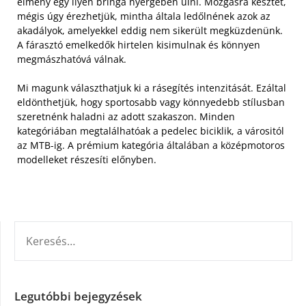
élmény egy ilyen bringa nyergében ülni. Mozgásra késztet,
mégis úgy érezhetjük, mintha általa ledőlnének azok az
akadályok, amelyekkel eddig nem sikerült megküzdenünk.
A fárasztó emelkedők hirtelen kisimulnak és könnyen
megmászhatóvá válnak.
Mi magunk választhatjuk ki a rásegítés intenzitását. Ezáltal
eldönthetjük, hogy sportosabb vagy könnyedebb stílusban
szeretnénk haladni az adott szakaszon. Minden
kategóriában megtalálhatóak a pedelec biciklik, a várositól
az MTB-ig. A prémium kategória általában a középmotoros
modelleket részesíti előnyben.
KERESÉS:
Legutóbbi bejegyzések