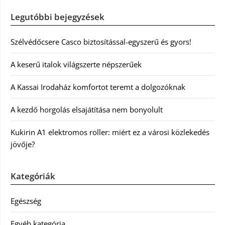
Legutóbbi bejegyzések
Szélvédőcsere Casco biztosítással-egyszerű és gyors!
A keserű italok világszerte népszerűek
A Kassai Irodaház komfortot teremt a dolgozóknak
A kezdő horgolás elsajátítása nem bonyolult
Kukirin A1 elektromos roller: miért ez a városi közlekedés
jövője?
Kategóriák
Egészség
Egyéb kategória