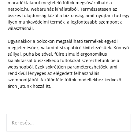
maradéktalanul megfelelő fültok megvásárolható a
netpolc.hu webáruház kínálatából. Természetesen az
összes tulajdonság közül a biztonság, amit nyújtani tud egy
ilyen munkavédelmi termék, a legfontosabb szempont a
választásnál.
Ugyanakkor a polcokon megtalálható termékek egyedi
megjelenésűek, valamint strapabíró kivitelezésűek. Könnyű
súllyal, puha belsővel, fülre simuló ergonomikus
kialakítással büszkélkedő fültokokat szerezhetünk be a
webshopból. Ezek sokrétűen paraméterezhetőek, ami
rendkívül lényeges az elégedett felhasználás
szempontjából. A különféle fültok modellekhez kedvező
áron jutunk hozzá itt.
KERESÉS: