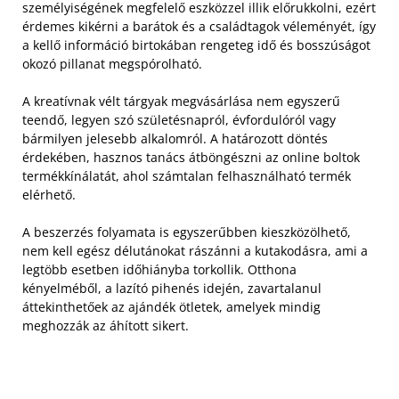
személyiségének megfelelő eszközzel illik előrukkolni, ezért
érdemes kikérni a barátok és a családtagok véleményét, így
a kellő információ birtokában rengeteg idő és bosszúságot
okozó pillanat megspórolható.
A kreatívnak vélt tárgyak megvásárlása nem egyszerű
teendő, legyen szó születésnapról, évfordulóról vagy
bármilyen jelesebb alkalomról. A határozott döntés
érdekében, hasznos tanács átböngészni az online boltok
termékkínálatát, ahol számtalan felhasználható termék
elérhető.
A beszerzés folyamata is egyszerűbben kieszközölhető,
nem kell egész délutánokat rászánni a kutakodásra, ami a
legtöbb esetben időhiányba torkollik. Otthona
kényelméből, a lazító pihenés idején, zavartalanul
áttekinthetőek az ajándék ötletek, amelyek mindig
meghozzák az áhított sikert.