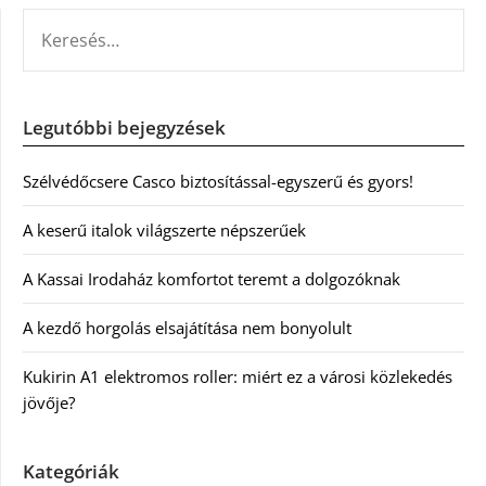
KERESÉS:
Legutóbbi bejegyzések
Szélvédőcsere Casco biztosítással-egyszerű és gyors!
A keserű italok világszerte népszerűek
A Kassai Irodaház komfortot teremt a dolgozóknak
A kezdő horgolás elsajátítása nem bonyolult
Kukirin A1 elektromos roller: miért ez a városi közlekedés
jövője?
Kategóriák