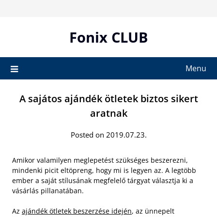
Skip
to
content
Fonix CLUB
Menu
A sajátos ajándék ötletek biztos sikert
aratnak
Posted on 2019.07.23.
Amikor valamilyen meglepetést szükséges beszerezni,
mindenki picit eltöpreng, hogy mi is legyen az. A legtöbb
ember a saját stílusának megfelelő tárgyat választja ki a
vásárlás pillanatában.
Az
ajándék ötletek beszerzése idején
, az ünnepelt