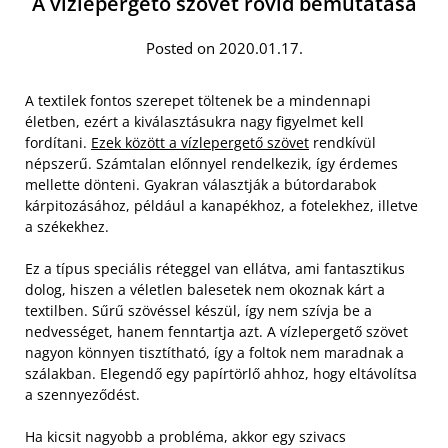
A vízlepergető szövet rövid bemutatása
Posted on 2020.01.17.
A textilek fontos szerepet töltenek be a mindennapi
életben, ezért a kiválasztásukra nagy figyelmet kell
fordítani.
Ezek között a vízlepergető szövet
rendkívül
népszerű. Számtalan előnnyel rendelkezik, így érdemes
mellette dönteni. Gyakran választják a bútordarabok
kárpitozásához, például a kanapékhoz, a fotelekhez, illetve
a székekhez.
Ez a típus speciális réteggel van ellátva, ami fantasztikus
dolog, hiszen a véletlen balesetek nem okoznak kárt a
textilben. Sűrű szövéssel készül, így nem szívja be a
nedvességet, hanem fenntartja azt. A vízlepergető szövet
nagyon könnyen tisztítható, így a foltok nem maradnak a
szálakban. Elegendő egy papírtörlő ahhoz, hogy eltávolítsa
a szennyeződést.
Ha kicsit nagyobb a probléma, akkor egy szivacs