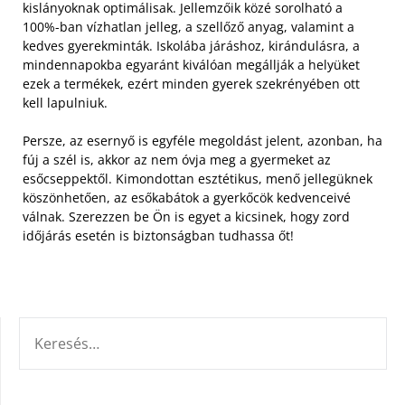
kislányoknak optimálisak.
Jellemzőik közé sorolható a
100%-ban vízhatlan jelleg, a szellőző anyag, valamint a
kedves gyerekminták. Iskolába járáshoz, kirándulásra, a
mindennapokba egyaránt kiválóan megállják a helyüket
ezek a termékek, ezért minden gyerek szekrényében ott
kell lapulniuk.
Persze, az esernyő is egyféle megoldást jelent, azonban, ha
fúj a szél is, akkor az nem óvja meg a gyermeket az
esőcseppektől. Kimondottan esztétikus, menő jellegüknek
köszönhetően, az esőkabátok a gyerkőcök kedvenceivé
válnak. Szerezzen be Ön is egyet a kicsinek, hogy zord
időjárás esetén is biztonságban tudhassa őt!
KERESÉS: