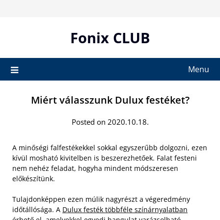
Skip
to
content
Fonix CLUB
Menu
Miért válasszunk Dulux festéket?
Posted on 2020.10.18.
A minőségi falfestékekkel sokkal egyszerűbb dolgozni, ezen
kívül mosható kivitelben is beszerezhetőek. Falat festeni
nem nehéz feladat, hogyha mindent módszeresen
előkészítünk.
Tulajdonképpen ezen múlik nagyrészt a végeredmény
időtállósága. A
Dulux festék többféle színárnyalatban
érhető el, amelyekkel egyedi hangulat varázsolható