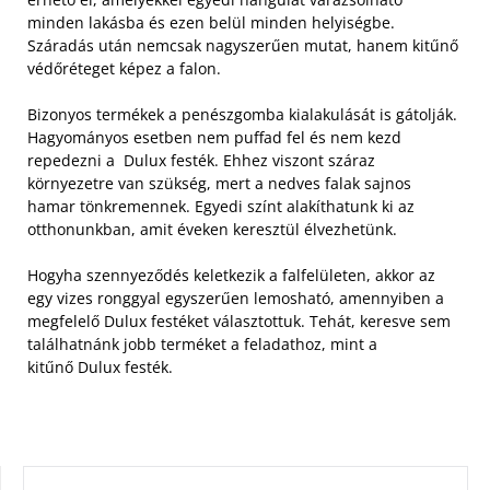
minden lakásba és ezen belül minden helyiségbe.
Száradás után nemcsak nagyszerűen mutat, hanem kitűnő
védőréteget képez a falon.
Bizonyos termékek a penészgomba kialakulását is gátolják.
Hagyományos esetben nem puffad fel és nem kezd
repedezni a Dulux festék. Ehhez viszont száraz
környezetre van szükség, mert a nedves falak sajnos
hamar tönkremennek. Egyedi színt alakíthatunk ki az
otthonunkban, amit éveken keresztül élvezhetünk.
Hogyha szennyeződés keletkezik a falfelületen, akkor az
egy vizes ronggyal egyszerűen lemosható, amennyiben a
megfelelő Dulux festéket választottuk. Tehát, keresve sem
találhatnánk jobb terméket a feladathoz, mint a
kitűnő Dulux festék.
KERESÉS: